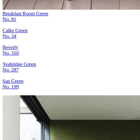
Breakfast Room Green
No. 81
Calke Green
No. 34
Beverly
No. 310
Yeabridge Green
No. 287
Sap Green
No. 199