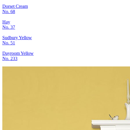
Dorset Cream
No. 68
Hay
No. 37
Sudbury Yellow
No. 51
Dayroom Yellow
No. 233