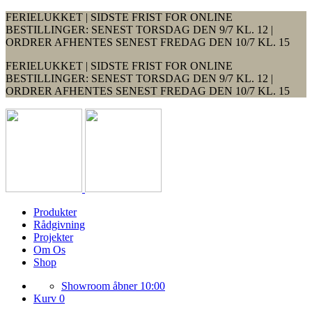
FERIELUKKET | SIDSTE FRIST FOR ONLINE
BESTILLINGER: SENEST TORSDAG DEN 9/7 KL. 12 |
ORDRER AFHENTES SENEST FREDAG DEN 10/7 KL. 15
FERIELUKKET | SIDSTE FRIST FOR ONLINE
BESTILLINGER: SENEST TORSDAG DEN 9/7 KL. 12 |
ORDRER AFHENTES SENEST FREDAG DEN 10/7 KL. 15
Produkter
Rådgivning
Projekter
Om Os
Shop
Showroom åbner 10:00
Kurv 0