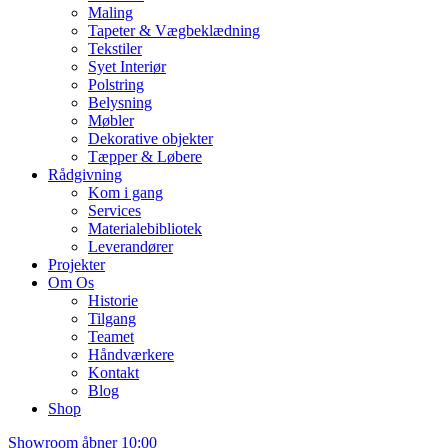
Maling
Tapeter & Vægbeklædning
Tekstiler
Syet Interiør
Polstring
Belysning
Møbler
Dekorative objekter
Tæpper & Løbere
Rådgivning
Kom i gang
Services
Materialebibliotek
Leverandører
Projekter
Om Os
Historie
Tilgang
Teamet
Håndværkere
Kontakt
Blog
Shop
Showroom åbner 10:00