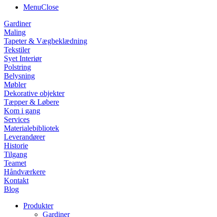
Menu
Close
Gardiner
Maling
Tapeter & Vægbeklædning
Tekstiler
Syet Interiør
Polstring
Belysning
Møbler
Dekorative objekter
Tæpper & Løbere
Kom i gang
Services
Materialebibliotek
Leverandører
Historie
Tilgang
Teamet
Håndværkere
Kontakt
Blog
Produkter
Gardiner