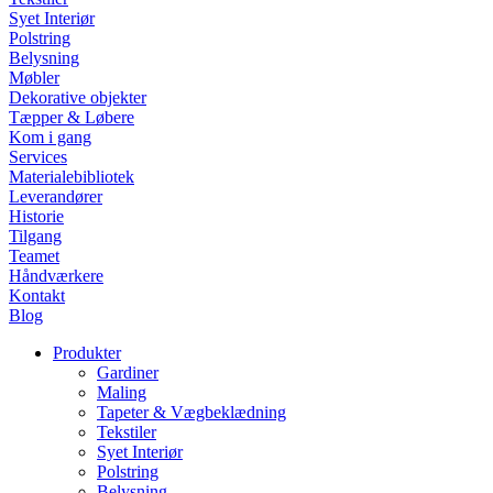
Syet Interiør
Polstring
Belysning
Møbler
Dekorative objekter
Tæpper & Løbere
Kom i gang
Services
Materialebibliotek
Leverandører
Historie
Tilgang
Teamet
Håndværkere
Kontakt
Blog
Produkter
Gardiner
Maling
Tapeter & Vægbeklædning
Tekstiler
Syet Interiør
Polstring
Belysning