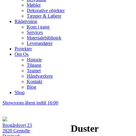
Møbler
Dekorative objekter
Tæpper & Løbere
Rådgivning
Kom i gang
Services
Materialebibliotek
Leverandører
Projekter
Om Os
Historie
Tilgang
Teamet
Håndværkere
Kontakt
Blog
Shop
Showroom åbent indtil 16:00
Brogårdsvej 23
Duster
2820 Gentofte