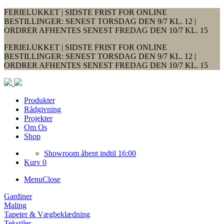
FERIELUKKET | SIDSTE FRIST FOR ONLINE
BESTILLINGER: SENEST TORSDAG DEN 9/7 KL. 12 |
ORDRER AFHENTES SENEST FREDAG DEN 10/7 KL. 15
FERIELUKKET | SIDSTE FRIST FOR ONLINE
BESTILLINGER: SENEST TORSDAG DEN 9/7 KL. 12 |
ORDRER AFHENTES SENEST FREDAG DEN 10/7 KL. 15
Produkter
Rådgivning
Projekter
Om Os
Shop
Showroom åbent indtil 16:00
Kurv 0
Menu
Close
Gardiner
Maling
Tapeter & Vægbeklædning
Tekstiler