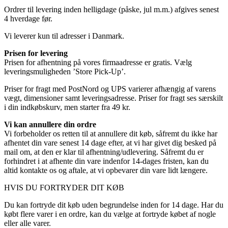
Ordrer til levering inden helligdage (påske, jul m.m.) afgives senest
4 hverdage før.
Vi leverer kun til adresser i Danmark.
Prisen for levering
Prisen for afhentning på vores firmaadresse er gratis. Vælg
leveringsmuligheden ’Store Pick-Up’.
Priser for fragt med PostNord og UPS varierer afhængig af varens
vægt, dimensioner samt leveringsadresse. Priser for fragt ses særskilt
i din indkøbskurv, men starter fra 49 kr.
Vi kan annullere din ordre
Vi forbeholder os retten til at annullere dit køb, såfremt du ikke har
afhentet din vare senest 14 dage efter, at vi har givet dig besked på
mail om, at den er klar til afhentning/udlevering. Såfremt du er
forhindret i at afhente din vare indenfor 14-dages fristen, kan du
altid kontakte os og aftale, at vi opbevarer din vare lidt længere.
HVIS DU FORTRYDER DIT KØB
Du kan fortryde dit køb uden begrundelse inden for 14 dage. Har du
købt flere varer i en ordre, kan du vælge at fortryde købet af nogle
eller alle varer.