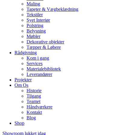
Maling
Tapeter & Vægbeklædning
Tekstiler
Syet Interiør
Polstring
Belysning
Møbler
Dekorative objekter
Tæpper & Løbere
Rådgivning
Kom i gang
Services
Materialebibliotek
Leverandører
Projekter
Om Os
Historie
Tilgang
Teamet
Håndværkere
Kontakt
Blog
Shop
Showroom lukket idag