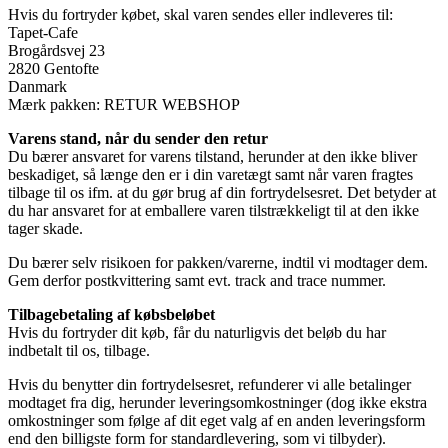
Hvis du fortryder købet, skal varen sendes eller indleveres til:
Tapet-Cafe
Brogårdsvej 23
2820 Gentofte
Danmark
Mærk pakken: RETUR WEBSHOP
Varens stand, når du sender den retur
Du bærer ansvaret for varens tilstand, herunder at den ikke bliver
beskadiget, så længe den er i din varetægt samt når varen fragtes
tilbage til os ifm. at du gør brug af din fortrydelsesret. Det betyder at
du har ansvaret for at emballere varen tilstrækkeligt til at den ikke
tager skade.
Du bærer selv risikoen for pakken/varerne, indtil vi modtager dem.
Gem derfor postkvittering samt evt. track and trace nummer.
Tilbagebetaling af købsbeløbet
Hvis du fortryder dit køb, får du naturligvis det beløb du har
indbetalt til os, tilbage.
Hvis du benytter din fortrydelsesret, refunderer vi alle betalinger
modtaget fra dig, herunder leveringsomkostninger (dog ikke ekstra
omkostninger som følge af dit eget valg af en anden leveringsform
end den billigste form for standardlevering, som vi tilbyder).