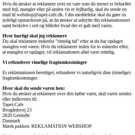
Hvis du ønsker at reklamere over en vare som du mener er behæftet
med fejl, mangler eller på anden vis er fejlbarlig, skal du sende en
mail til webshop@tapet-cafe.dk. I din meddelelse skal du gøre os
tydeligt opmærksom på, at du ønsker at udnytte din reklamationsret
samt beskrive i ord og billeder hvad der er galt med varen.
Hvor hurtigt skal jeg reklamere
Du skal reklamere indenfor ”rimelig tid” efter at du har opdaget
manglen ved varen. Hvis du reklamerer inden for to måneder efter,
at manglen er opdaget, vil reklamationen altid være rettidig.
Vi refunderer rimelige fragtomkostninger
Er reklamationen berettiget, refunderer vi naturligvis dine (rimelige)
fragtomkostninger.
Hvor skal du sende varen hen:
Hvis du ønsker at reklamere over den købte varer, skal varen sendes
eller indleveres til:
Tapet-Cafe
Brogårdsvej 23
2820 Gentofte
Danmark
Mærk pakken: REKLAMATION WEBSHOP