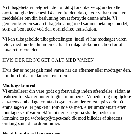
Vi tilbagebetaler beløbet uden unødig forsinkelse og under alle
omstændigheder senest 14 dage fra den dato, hvor vi har modtaget
meddelelse om din beslutning om at fortryde denne aftale. Vi
gennemfører en sådan tilbagebetaling med samme betalingsmiddel,
som du benyttede ved den oprindelige transaktion.
Vi kan tilbageholde tilbagebetalingen, indtil vi har modtaget varen
retur, medmindre du inden da har fremlagt dokumentation for at
have returneret den.
HVIS DER ER NOGET GALT MED VAREN
Hvis der er noget galt med varen når du afhenter eller modtager den,
har du ret til at reklamere over den.
Modtagekontrol
Vi emballerer din vare godt og forsvarligt inden afsendelse, sådan at
risikoen for skader under fragten minimeres. Vi beder dig dog tjekke
at varens emballage er intakt og/eller om der er tegn på skade på
emballagen eller pakken i forbindelse med, eller umiddelbart efter
modtagelse af varen. Såfremt der er tegn på skade, bedes du
kontakte os på webshop@tapet-cafe.dk med billeder af skadens
omfang samt dit ordrenummer.
Hvad kan du reklamere over