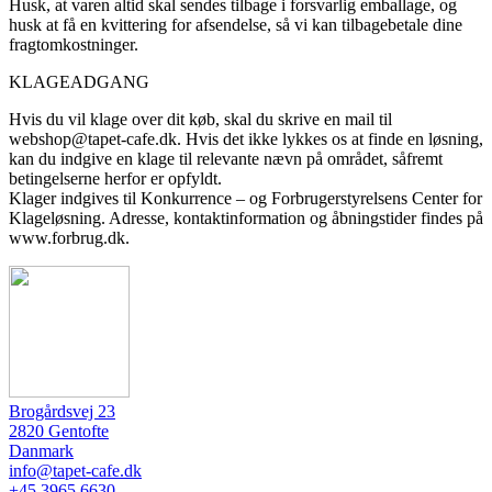
Husk, at varen altid skal sendes tilbage i forsvarlig emballage, og
husk at få en kvittering for afsendelse, så vi kan tilbagebetale dine
fragtomkostninger.
KLAGEADGANG
Hvis du vil klage over dit køb, skal du skrive en mail til
webshop@tapet-cafe.dk. Hvis det ikke lykkes os at finde en løsning,
kan du indgive en klage til relevante nævn på området, såfremt
betingelserne herfor er opfyldt.
Klager indgives til Konkurrence – og Forbrugerstyrelsens Center for
Klageløsning. Adresse, kontaktinformation og åbningstider findes på
www.forbrug.dk.
Brogårdsvej 23
2820 Gentofte
Danmark
info@tapet-cafe.dk
+45 3965 6630