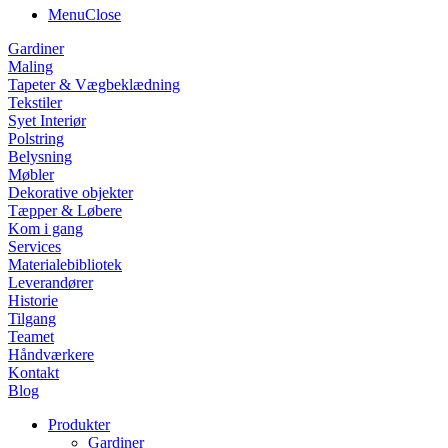
Menu
Close
Gardiner
Maling
Tapeter & Vægbeklædning
Tekstiler
Syet Interiør
Polstring
Belysning
Møbler
Dekorative objekter
Tæpper & Løbere
Kom i gang
Services
Materialebibliotek
Leverandører
Historie
Tilgang
Teamet
Håndværkere
Kontakt
Blog
Produkter
Gardiner