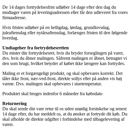
De 14 dages fortrydelsesfrist udløber 14 dage efter den dag du
modtager varen på leveringsadressen eller får den udleveret fra vores
firmaadresse.
Hvis fristen udløber på en helligdag, lørdag, grundlovsdag,
juleaftensdag eller nytårsaftensdag, forlænges fristen til den følgende
hverdag.
Undtagelser fra fortrydelsesretten
Du mister din fortrydelsesret, hvis du bryder forseglingen på varer,
dvs. hvis du åbner malingen. Såfremt malingen er åbnet, betragter vi
den som brugt, hvilket betyder af købet ikke længere kan fortrydes.
Maling er et forgængeligt produkt, og skal opbevares korrekt. Det
tåler ikke frost, nær-ved-frost, direkte sollys eller på anden vis høj
varme. Dvs. malingen skal opbevares i stuetemperatur.
Produktet skal bruges indenfor 6 måneder fra købsdato
Returnering
Du skal sende din vare retur til os uden unødig forsinkelse og senest
14 dage efter, du har meddelt os, at du ønsker at fortryde dit køb. Du
skal afholde de direkte udgifter i forbindelse med tilbagelevering af
varen.