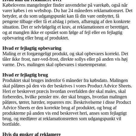
Købelovens mangelregler finder anvendelse på varekøb, også når
varer købes i en webshop. Du har 24 måneders reklamationsret. Det
betyder, at du som udgangspunkt kan få din vare ombyttet, få
pengene tilbage eller få et afslag i prisen, afhængig af den konkrete
situation. Det er selvfølgelig et krav, at reklamationen er berettiget,
og at manglen ikke er opstået som følge af fejl eller en fejlagtig
opbevaring eller brug af produktet.
Hvad er fejlagtig opbevaring
Maling er et forgængeligt produkt, og skal opbevares korrekt. Det
tåler ikke frost, nær-ved-frost, direkte sollys eller på anden vis høj
varme. Dvs. malingen skal opbevares i stuetemperatur.
Hvad er fejlagtig brug
Produktet skal bruges indenfor 6 måneder fra købsdato. Malingen
skal påføres på den vis der beskrives i vores Product Advice Sheets.
Heri er beskrevet præcis hvordan overfalden der skal males, skal
forberedes, hvilke pensler mv. der skal bruges, hvordan malingen
påføres, tørrer, hærder, repareres mv. Beskrivelserne i disse Product
Advice Sheets er den korrekte brug af produktet, og brug af
produkterne på anden vis end beskrevet heri, anses som fejlagtigt
brug, og medfører at reklamationsretten som udgangspunkt vil
bortfalde.
Hvis du ønsker af reklamere