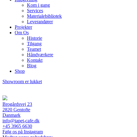
Kom i gang
Services
Materialebibliotek
Leverandører
Projekter
Om Os
Historie
Tilgang
Teamet
Håndværkere
Kontakt
Blog
Shop
Showroom er lukket
Brogårdsvej 23
2820 Gentofte
Danmark
info@tapet-cafe.dk
+45 3965 6630
Følg os på Instagram