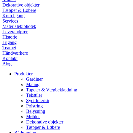
Dekorative objekter
Tæpper & Løbere
Kom i gang
Services
Materialebibliotek
Leverandører
Historie
Tilgang
Teamet
Håndværkere
Kontakt
Blog
Produkter
Gardiner
Maling
Tapeter & Vægbeklædning
Tekstiler
Syet Interiør
Polstring
Belysning
Møbler
Dekorative objekter
Tæpper & Løbere
Rådgivning