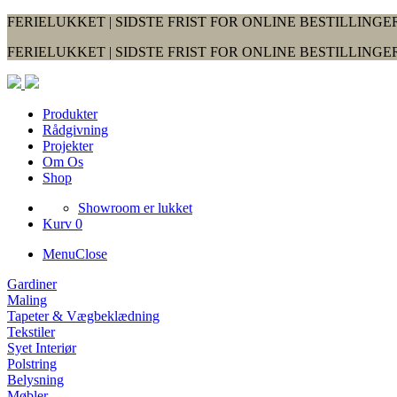
FERIELUKKET | SIDSTE FRIST FOR ONLINE BESTILLINGER
FERIELUKKET | SIDSTE FRIST FOR ONLINE BESTILLINGER
Produkter
Rådgivning
Projekter
Om Os
Shop
Showroom er lukket
Kurv 0
Menu
Close
Gardiner
Maling
Tapeter & Vægbeklædning
Tekstiler
Syet Interiør
Polstring
Belysning
Møbler