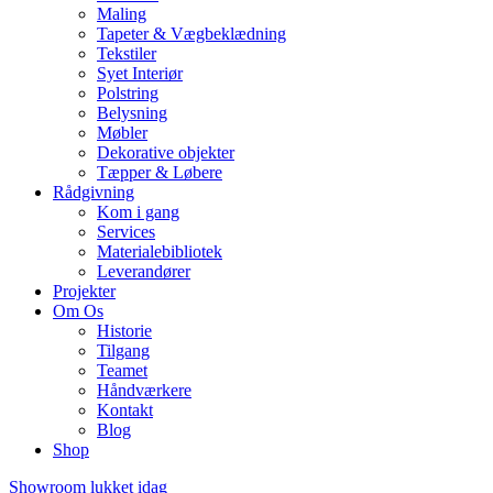
Maling
Tapeter & Vægbeklædning
Tekstiler
Syet Interiør
Polstring
Belysning
Møbler
Dekorative objekter
Tæpper & Løbere
Rådgivning
Kom i gang
Services
Materialebibliotek
Leverandører
Projekter
Om Os
Historie
Tilgang
Teamet
Håndværkere
Kontakt
Blog
Shop
Showroom lukket idag