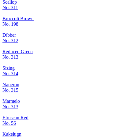
Scallop
No. 311
Broccoli Brown
No. 198
Dibber
No. 312
Reduced Green
No. 313
Sizing
No. 314
Naperon
No. 315
Marmelo
No. 313
Etruscan Red
No. 56
Kakelugn