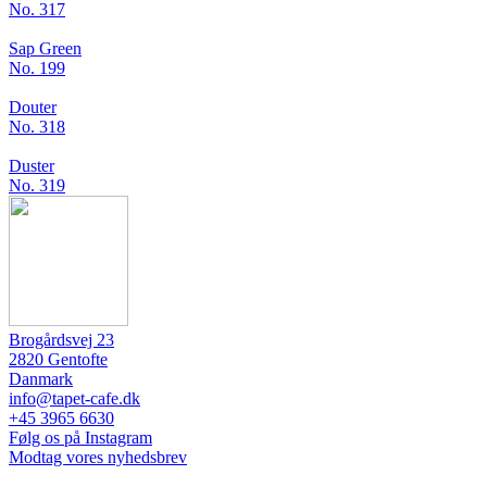
No. 317
Sap Green
No. 199
Douter
No. 318
Duster
No. 319
Brogårdsvej 23
2820 Gentofte
Danmark
info@tapet-cafe.dk
+45 3965 6630
Følg os på Instagram
Modtag vores nyhedsbrev