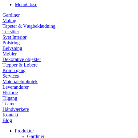
Menu
Close
Gardiner
Maling
Tapeter & Vægbeklædning
Tekstiler
Syet Interiør
Polstring
Belysning
Møbler
Dekorative objekter
Tæpper & Løbere
Kom i gang
Services
Materialebibliotek
Leverandører
Historie
Tilgang
Teamet
Håndværkere
Kontakt
Blog
Produkter
Gardiner