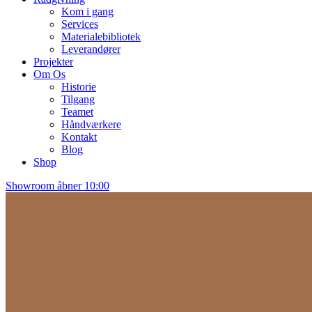
Kom i gang
Services
Materialebibliotek
Leverandører
Projekter
Om Os
Historie
Tilgang
Teamet
Håndværkere
Kontakt
Blog
Shop
Showroom åbner 10:00