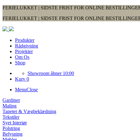
FERIELUKKET | SIDSTE FRIST FOR ONLINE BESTILLINGER
FERIELUKKET | SIDSTE FRIST FOR ONLINE BESTILLINGER
Produkter
Rådgivning
Projekter
Om Os
Shop
Showroom åbner 10:00
Kurv 0
Menu
Close
Gardiner
Maling
Tapeter & Vægbeklædning
Tekstiler
Syet Interiør
Polstring
Belysning
Møbler