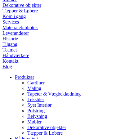
Dekorative objekter
Tæpper & Løbere
Kom i gang
Services
Materialebibliotek
Leverandører
Historie
Tilgang
Teamet
Håndværkere
Kontakt
Blog
Produkter
Gardiner
Maling
Tapeter & Vægbeklædning
Tekstiler
Syet Interiør
Polstring
Belysning
Møbler
Dekorative objekter
Tæpper & Løbere
Rådgivning