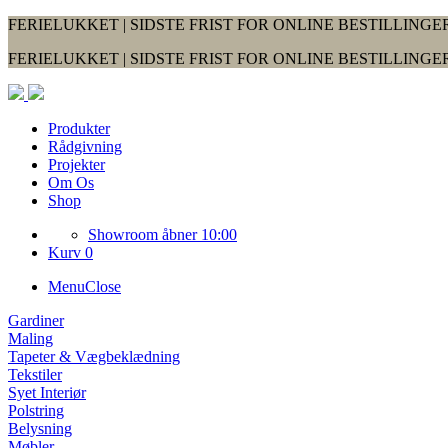
FERIELUKKET | SIDSTE FRIST FOR ONLINE BESTILLINGER
FERIELUKKET | SIDSTE FRIST FOR ONLINE BESTILLINGER
Produkter
Rådgivning
Projekter
Om Os
Shop
Showroom åbner 10:00
Kurv 0
Menu
Close
Gardiner
Maling
Tapeter & Vægbeklædning
Tekstiler
Syet Interiør
Polstring
Belysning
Møbler