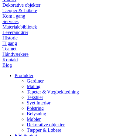
Dekorative objekter
Tæpper & Løbere
Kom i gang
Services
Materialebibliotek
Leverandører
Historie
Tilgang
Teamet
Håndværkere
Kontakt
Blog
Produkter
Gardiner
Maling
Tapeter & Vægbeklædning
Tekstiler
Syet Interiør
Polstring
Belysning
Møbler
Dekorative objekter
Tæpper & Løbere
Rådgivning