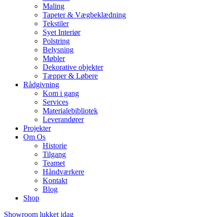
Maling
Tapeter & Vægbeklædning
Tekstiler
Syet Interiør
Polstring
Belysning
Møbler
Dekorative objekter
Tæpper & Løbere
Rådgivning
Kom i gang
Services
Materialebibliotek
Leverandører
Projekter
Om Os
Historie
Tilgang
Teamet
Håndværkere
Kontakt
Blog
Shop
Showroom lukket idag