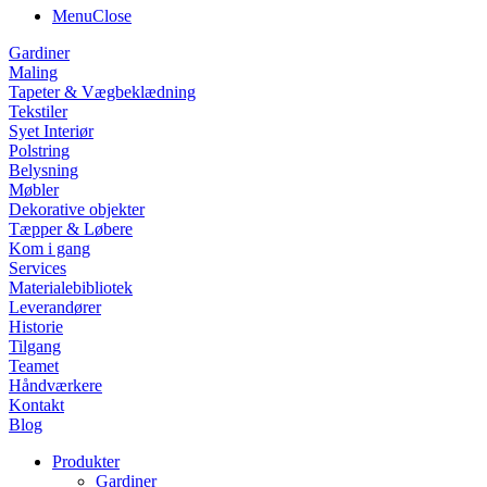
Menu
Close
Gardiner
Maling
Tapeter & Vægbeklædning
Tekstiler
Syet Interiør
Polstring
Belysning
Møbler
Dekorative objekter
Tæpper & Løbere
Kom i gang
Services
Materialebibliotek
Leverandører
Historie
Tilgang
Teamet
Håndværkere
Kontakt
Blog
Produkter
Gardiner