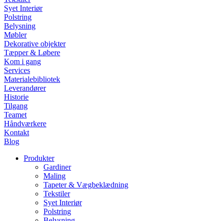
Syet Interiør
Polstring
Belysning
Møbler
Dekorative objekter
Tæpper & Løbere
Kom i gang
Services
Materialebibliotek
Leverandører
Historie
Tilgang
Teamet
Håndværkere
Kontakt
Blog
Produkter
Gardiner
Maling
Tapeter & Vægbeklædning
Tekstiler
Syet Interiør
Polstring
Belysning