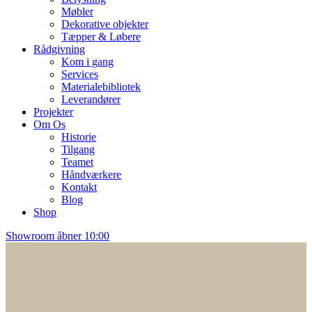
Møbler
Dekorative objekter
Tæpper & Løbere
Rådgivning
Kom i gang
Services
Materialebibliotek
Leverandører
Projekter
Om Os
Historie
Tilgang
Teamet
Håndværkere
Kontakt
Blog
Shop
Showroom åbner 10:00