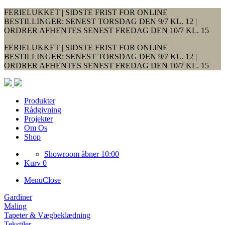
FERIELUKKET | SIDSTE FRIST FOR ONLINE
BESTILLINGER: SENEST TORSDAG DEN 9/7 KL. 12 |
ORDRER AFHENTES SENEST FREDAG DEN 10/7 KL. 15
FERIELUKKET | SIDSTE FRIST FOR ONLINE
BESTILLINGER: SENEST TORSDAG DEN 9/7 KL. 12 |
ORDRER AFHENTES SENEST FREDAG DEN 10/7 KL. 15
Produkter
Rådgivning
Projekter
Om Os
Shop
Showroom åbner 10:00
Kurv 0
Menu
Close
Gardiner
Maling
Tapeter & Vægbeklædning
Tekstiler