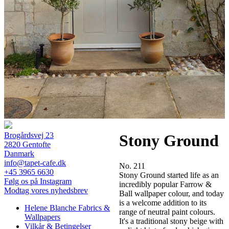
Brogårdsvej 23
Stony Ground
2820 Gentofte
Danmark
info@tapet-cafe.dk
No. 211
+45 3965 6630
Stony Ground started life as an
Følg os på Instagram
incredibly popular Farrow &
Modtag vores nyhedsbrev
Ball wallpaper colour, and today
is a welcome addition to its
Helene Blanche Fabrics &
range of neutral paint colours.
Wallpapers
It's a traditional stony beige with
Vilkår & Betingelser