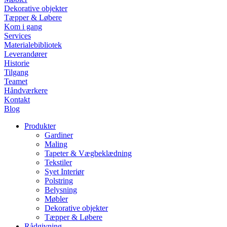
Dekorative objekter
Tæpper & Løbere
Kom i gang
Services
Materialebibliotek
Leverandører
Historie
Tilgang
Teamet
Håndværkere
Kontakt
Blog
Produkter
Gardiner
Maling
Tapeter & Vægbeklædning
Tekstiler
Syet Interiør
Polstring
Belysning
Møbler
Dekorative objekter
Tæpper & Løbere
Rådgivning