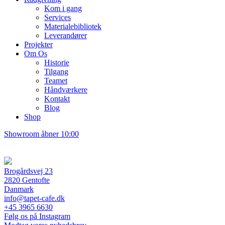
Kom i gang
Services
Materialebibliotek
Leverandører
Projekter
Om Os
Historie
Tilgang
Teamet
Håndværkere
Kontakt
Blog
Shop
Showroom åbner 10:00
Brogårdsvej 23
2820 Gentofte
Danmark
info@tapet-cafe.dk
+45 3965 6630
Følg os på Instagram