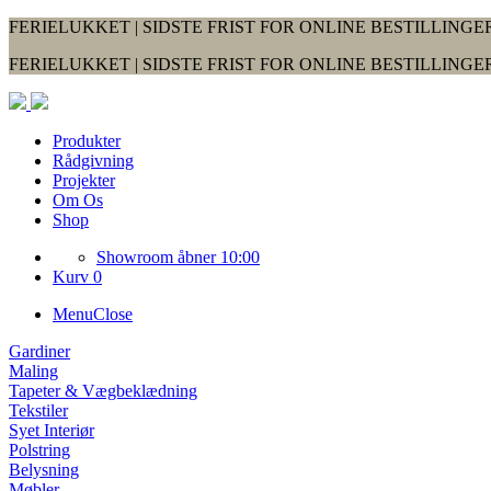
FERIELUKKET | SIDSTE FRIST FOR ONLINE BESTILLINGER
FERIELUKKET | SIDSTE FRIST FOR ONLINE BESTILLINGER
Produkter
Rådgivning
Projekter
Om Os
Shop
Showroom åbner 10:00
Kurv 0
Menu
Close
Gardiner
Maling
Tapeter & Vægbeklædning
Tekstiler
Syet Interiør
Polstring
Belysning
Møbler