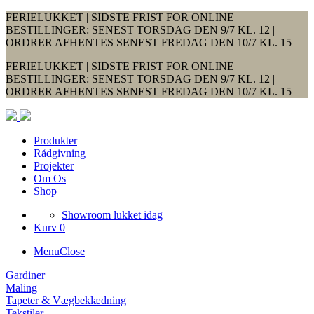
FERIELUKKET | SIDSTE FRIST FOR ONLINE
BESTILLINGER: SENEST TORSDAG DEN 9/7 KL. 12 |
ORDRER AFHENTES SENEST FREDAG DEN 10/7 KL. 15
FERIELUKKET | SIDSTE FRIST FOR ONLINE
BESTILLINGER: SENEST TORSDAG DEN 9/7 KL. 12 |
ORDRER AFHENTES SENEST FREDAG DEN 10/7 KL. 15
Produkter
Rådgivning
Projekter
Om Os
Shop
Showroom lukket idag
Kurv 0
Menu
Close
Gardiner
Maling
Tapeter & Vægbeklædning
Tekstiler