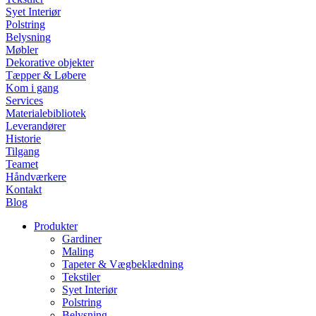
Syet Interiør
Polstring
Belysning
Møbler
Dekorative objekter
Tæpper & Løbere
Kom i gang
Services
Materialebibliotek
Leverandører
Historie
Tilgang
Teamet
Håndværkere
Kontakt
Blog
Produkter
Gardiner
Maling
Tapeter & Vægbeklædning
Tekstiler
Syet Interiør
Polstring
Belysning