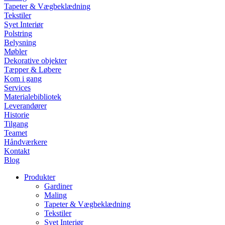
Tapeter & Vægbeklædning
Tekstiler
Syet Interiør
Polstring
Belysning
Møbler
Dekorative objekter
Tæpper & Løbere
Kom i gang
Services
Materialebibliotek
Leverandører
Historie
Tilgang
Teamet
Håndværkere
Kontakt
Blog
Produkter
Gardiner
Maling
Tapeter & Vægbeklædning
Tekstiler
Syet Interiør