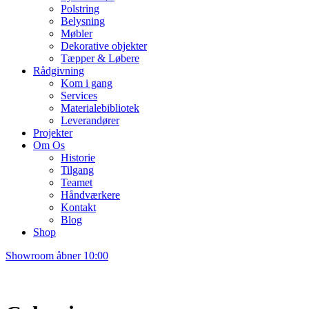
Polstring
Belysning
Møbler
Dekorative objekter
Tæpper & Løbere
Rådgivning
Kom i gang
Services
Materialebibliotek
Leverandører
Projekter
Om Os
Historie
Tilgang
Teamet
Håndværkere
Kontakt
Blog
Shop
Showroom åbner 10:00