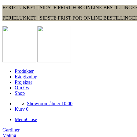
FERIELUKKET | SIDSTE FRIST FOR ONLINE BESTILLINGER
FERIELUKKET | SIDSTE FRIST FOR ONLINE BESTILLINGER
Produkter
Rådgivning
Projekter
Om Os
Shop
Showroom åbner 10:00
Kurv 0
Menu
Close
Gardiner
Maling