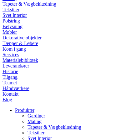
Tapeter & Vægbeklædning
Tekstiler
Syet Interiør
Polstring
Belysning
Møbler
Dekorative objekter
Tæpper & Løbere
Kom i gang
Services
Materialebibliotek
Leverandører
Historie
Tilgang
Teamet
Håndværkere
Kontakt
Blog
Produkter
Gardiner
Maling
Tapeter & Vægbeklædning
Tekstiler
Syet Interiør