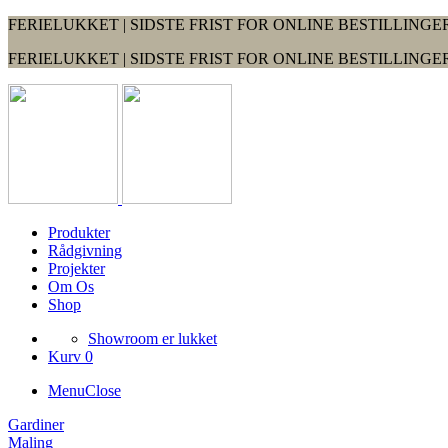
FERIELUKKET | SIDSTE FRIST FOR ONLINE BESTILLINGER
FERIELUKKET | SIDSTE FRIST FOR ONLINE BESTILLINGER
Produkter
Rådgivning
Projekter
Om Os
Shop
Showroom er lukket
Kurv 0
Menu
Close
Gardiner
Maling