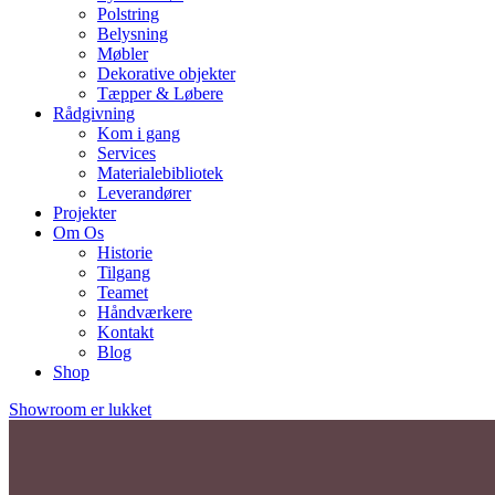
Polstring
Belysning
Møbler
Dekorative objekter
Tæpper & Løbere
Rådgivning
Kom i gang
Services
Materialebibliotek
Leverandører
Projekter
Om Os
Historie
Tilgang
Teamet
Håndværkere
Kontakt
Blog
Shop
Showroom er lukket