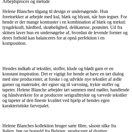
Arbejdsproces og metode
Helene Blanches tilgang til design er undersøgende. Hun
foretrækker at arbejde med kul, blæk og blyant, når hun tegner. For
hende er der mange kontraster i en kombination af blæk og trækul:
tyngdekraft, hårdhed, skrøbelighed, delikatesse, porøsitet. Ud fra
skitsen laver hun en undersøgelse af, hvordan de levende former og
deres forhold kan balanceres for at opnå perfektion i en
komposition.
Hendes indkøb af tekstiler, stoffer, klude og blødt garn er en
konstant inspiration. Det er vigtigt for hende at have en tæt dialog
med sine producenter, at forske i og udvikle nye tekstiler af ædle
garner og materialer, der egner sig til vævning, trykte stoffer og
tapeter. Helene Blanche arbejder tæt sammen med møller, handlende
og håndværkere for at producere serigrafitrykte og vævede tekstiler
og tapeter af den fineste kvalitet ved hjælp af hendes egen
karakteristiske farvepalet.
Helene Blanches kollektion bruger sarte fibre, såsom silke fra
Italien, hør og bomuld fra Belgien, produceret af dygtige