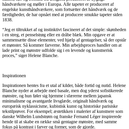
håndværkere og møller i Europa. Alle tapeter er produceret af
engelske kunsthåndværkere, som fortsætter det håndværk og de
færdigheder, de har opnået med at producere smukke tapeter siden
1838.
“Jeg er tiltrukket af og instinktivt fascineret af det simple: skønheden
i en streg, et penselstrøg eller en dråbe blæk. Min opgave er at
sammensætte disse elementer, ved hjælp af gentagelser, så der opstår
et mønster. Så kommer farverne. Min arbejdsproces handler om at
lade print og mønstre udfolde sig i en levende og kunstnerisk
proces,” siger Helene Blanche.
Inspirationen
Inspirationen hentes fra et utal af kilder, både fortid og nutid. Helene
Blanche nyder at arbejde med basale, men dog yderst sofistikerede
mønstre, og hun føler sig hjemme i sfærerne mellem japansk
minimalisme og avantgarde livsglæde, originalt håndværk og
europæisk nyklassicisme, kubistisk kunst og historiske parisiske
tekstilprøver. For eksempel; æstetikken i malerier af kunstnere som
danske Wilhelm Lundstrøm og franske Fernand Léger inspirerede
hende til at skabe en række små gentagne mønstre, med samme
fokus på kontrast i farver og former, som de gjorde.