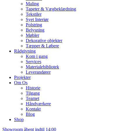
Maling
Tapeter & Vægbeklædning
Tekstiler
Syet Interiør
Polstring
Belysning
Møbler
Dekorative objekter
Tæpper & Løbere
Rådgivning
Kom i gang
Services
Materialebibliotek
Leverandører
Projekter
Om Os
Historie
Tilgang
Teamet
Håndværkere
Kontakt
Blog
Shop
Showroom åbent indtil 14:00