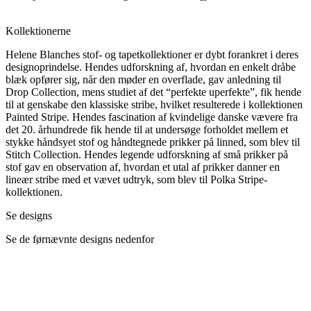
Kollektionerne
Helene Blanches stof- og tapetkollektioner er dybt forankret i deres
designoprindelse. Hendes udforskning af, hvordan en enkelt dråbe
blæk opfører sig, når den møder en overflade, gav anledning til
Drop Collection, mens studiet af det “perfekte uperfekte”, fik hende
til at genskabe den klassiske stribe, hvilket resulterede i kollektionen
Painted Stripe. Hendes fascination af kvindelige danske vævere fra
det 20. århundrede fik hende til at undersøge forholdet mellem et
stykke håndsyet stof og håndtegnede prikker på linned, som blev til
Stitch Collection. Hendes legende udforskning af små prikker på
stof gav en observation af, hvordan et utal af prikker danner en
lineær stribe med et vævet udtryk, som blev til Polka Stripe-
kollektionen.
Se designs
Se de førnævnte designs nedenfor