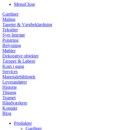
Menu
Close
Gardiner
Maling
Tapeter & Vægbeklædning
Tekstiler
Syet Interiør
Polstring
Belysning
Møbler
Dekorative objekter
Tæpper & Løbere
Kom i gang
Services
Materialebibliotek
Leverandører
Historie
Tilgang
Teamet
Håndværkere
Kontakt
Blog
Produkter
Gardiner