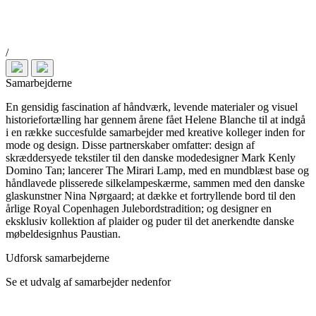
/
Samarbejderne
En gensidig fascination af håndværk, levende materialer og visuel
historiefortælling har gennem årene fået Helene Blanche til at indgå
i en række succesfulde samarbejder med kreative kolleger inden for
mode og design. Disse partnerskaber omfatter: design af
skræddersyede tekstiler til den danske modedesigner Mark Kenly
Domino Tan; lancerer The Mirari Lamp, med en mundblæst base og
håndlavede plisserede silkelampeskærme, sammen med den danske
glaskunstner Nina Nørgaard; at dække et fortryllende bord til den
årlige Royal Copenhagen Julebordstradition; og designer en
eksklusiv kollektion af plaider og puder til det anerkendte danske
møbeldesignhus Paustian.
Udforsk samarbejderne
Se et udvalg af samarbejder nedenfor