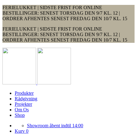
FERIELUKKET | SIDSTE FRIST FOR ONLINE
BESTILLINGER: SENEST TORSDAG DEN 9/7 KL. 12 |
ORDRER AFHENTES SENEST FREDAG DEN 10/7 KL. 15
FERIELUKKET | SIDSTE FRIST FOR ONLINE
BESTILLINGER: SENEST TORSDAG DEN 9/7 KL. 12 |
ORDRER AFHENTES SENEST FREDAG DEN 10/7 KL. 15
Produkter
Rådgivning
Projekter
Om Os
Shop
Showroom åbent indtil 14:00
Kurv 0