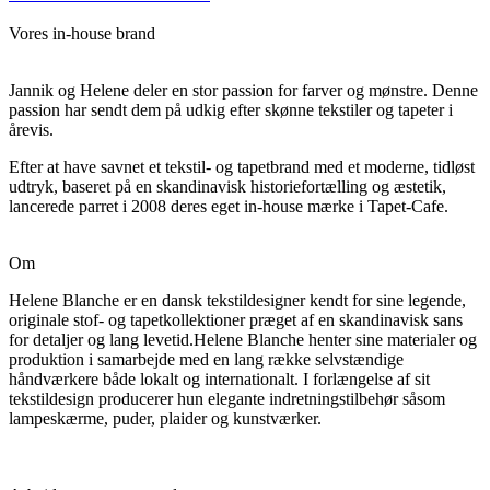
Vores in-house brand
Jannik og Helene deler en stor passion for farver og mønstre. Denne
passion har sendt dem på udkig efter skønne tekstiler og tapeter i
årevis.
Efter at have savnet et tekstil- og tapetbrand med et moderne, tidløst
udtryk, baseret på en skandinavisk historiefortælling og æstetik,
lancerede parret i 2008 deres eget in-house mærke i Tapet-Cafe.
Om
Helene Blanche er en dansk tekstildesigner kendt for sine legende,
originale stof- og tapetkollektioner præget af en skandinavisk sans
for detaljer og lang levetid.Helene Blanche henter sine materialer og
produktion i samarbejde med en lang række selvstændige
håndværkere både lokalt og internationalt. I forlængelse af sit
tekstildesign producerer hun elegante indretningstilbehør såsom
lampeskærme, puder, plaider og kunstværker.