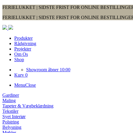
FERIELUKKET | SIDSTE FRIST FOR ONLINE BESTILLINGER
FERIELUKKET | SIDSTE FRIST FOR ONLINE BESTILLINGER
Produkter
Rådgivning
Projekter
Om Os
Shop
Showroom åbner 10:00
Kurv 0
Menu
Close
Gardiner
Maling
Tapeter & Vægbeklædning
Tekstiler
Syet Interiør
Polstring
Belysning
Møbler