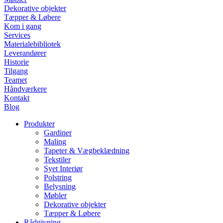
Dekorative objekter
Tæpper & Løbere
Kom i gang
Services
Materialebibliotek
Leverandører
Historie
Tilgang
Teamet
Håndværkere
Kontakt
Blog
Produkter
Gardiner
Maling
Tapeter & Vægbeklædning
Tekstiler
Syet Interiør
Polstring
Belysning
Møbler
Dekorative objekter
Tæpper & Løbere
Rådgivning