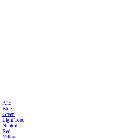
Alle
Blue
Green
Light Tone
Neutral
Red
Yellow